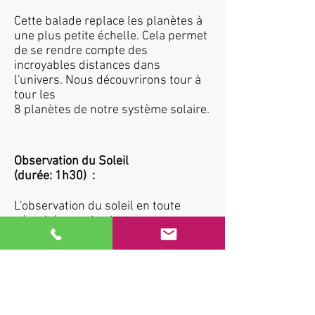
Cette balade replace les planètes à
une plus petite échelle. Cela permet
de se rendre compte des
incroyables distances dans
l'univers. Nous découvrirons tour à
tour les
8 planètes de notre système solaire.
Observation du Soleil
(durée: 1h30) :
L'observation du soleil en toute
sécurité avec des instruments
adaptés nous permettra de
découvrir notre étoile plus en
détails. Nous ferons le lien entre le
soleil, son énergie et le monde
vivant observable.