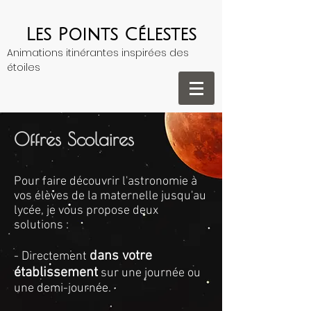
Les Points Célestes
Animations itinérantes inspirées des
étoiles
Offres Scolaires
Pour faire découvrir l'astronomie à
vos élèves de la maternelle jusqu'au
lycée, je vous propose deux
solutions :
dans votre
- Directement
établissement
sur une journée ou
une demi-journée.